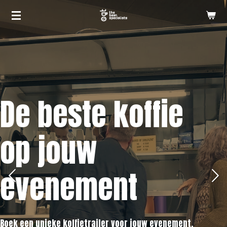
Ga
direct
naar
de
hoofdinhoud
De beste koffie
op jouw
evenement
Boek een unieke koffietrailer voor jouw evenement,