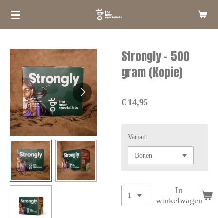
Ga
direct
naar
de
Strongly - 500
hoofdinhoud
gram (Kopie)
€ 14,95
Variant
In
winkelwagen