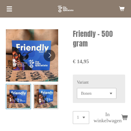
Ga
direct
naar
de
Friendly - 500
hoofdinhoud
gram
€ 14,95
Variant
In
winkelwagen